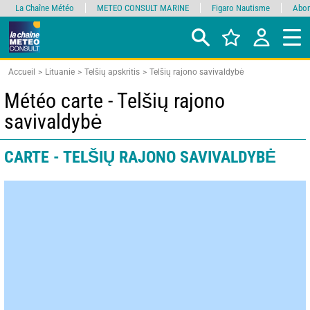
La Chaîne Météo
METEO CONSULT MARINE
Figaro Nautisme
Abon
Accueil
Lituanie
Telšių apskritis
Telšių rajono savivaldybė
Météo carte - Telšių rajono
savivaldybė
CARTE - TELŠIŲ RAJONO SAVIVALDYBĖ