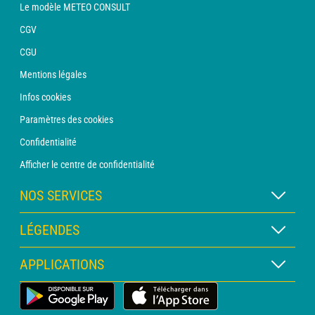
Le modèle METEO CONSULT
CGV
CGU
Mentions légales
Infos cookies
Paramètres des cookies
Confidentialité
Afficher le centre de confidentialité
NOS SERVICES
Abonnement METEO Xpert
LÉGENDES
Abonnement METEO PRO
Légende des cartes
APPLICATIONS
Consultation avec un prévisionniste
Légende des pictogrammes
Bulletin PRO
Application Météo Terrestre
Glossaire