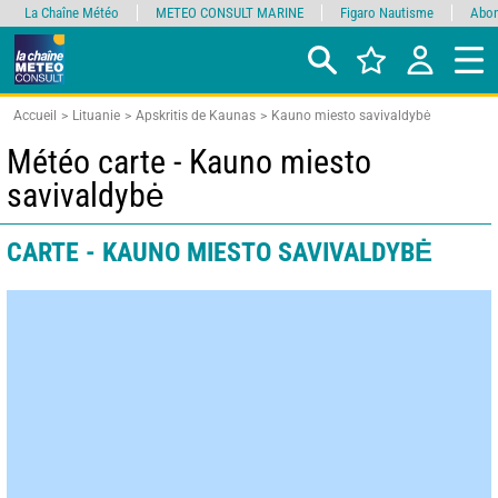
La Chaîne Météo
METEO CONSULT MARINE
Figaro Nautisme
Abon
Accueil
Lituanie
Apskritis de Kaunas
Kauno miesto savivaldybė
Météo carte - Kauno miesto
savivaldybė
CARTE - KAUNO MIESTO SAVIVALDYBĖ