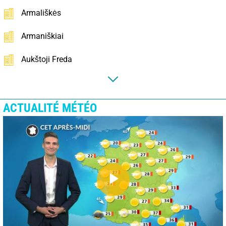
Armališkės
Armaniškiai
Aukštoji Freda
ACTUALITÉ MÉTÉO