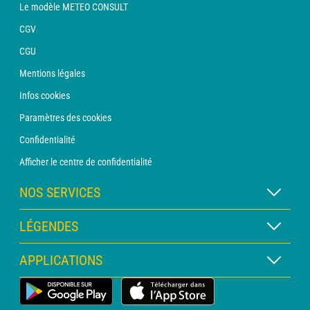
Le modèle METEO CONSULT
CGV
CGU
Mentions légales
Infos cookies
Paramètres des cookies
Confidentialité
Afficher le centre de confidentialité
NOS SERVICES
Abonnement METEO Xpert
LÉGENDES
Abonnement METEO PRO
Légende des cartes
APPLICATIONS
Consultation avec un prévisionniste
Légende des pictogrammes
Bulletin PRO
Application Météo Terrestre
Glossaire