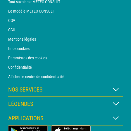
Tout savoir sur METEO CONSULT
Le modèle METEO CONSULT
CGV
CGU
Mentions légales
Infos cookies
Paramètres des cookies
Confidentialité
Afficher le centre de confidentialité
NOS SERVICES
Abonnement METEO Xpert
LÉGENDES
Abonnement METEO PRO
Légende des cartes
APPLICATIONS
Consultation avec un prévisionniste
Légende des pictogrammes
Bulletin PRO