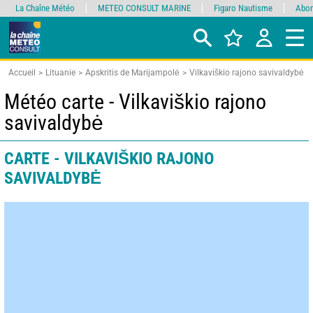
La Chaîne Météo
METEO CONSULT MARINE
Figaro Nautisme
Abon
Accueil
Lituanie
Apskritis de Marijampolė
Vilkaviškio rajono savivaldybė
Météo carte - Vilkaviškio rajono
savivaldybė
CARTE - VILKAVIŠKIO RAJONO
SAVIVALDYBĖ