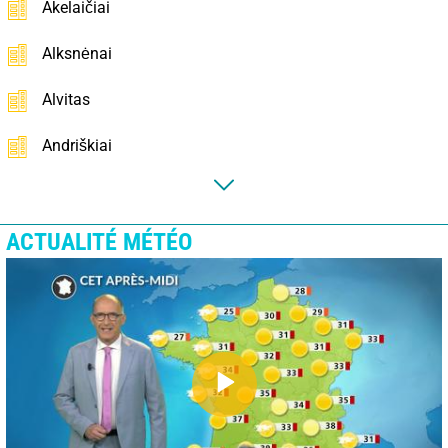
Akelaičiai
Alksnėnai
Alvitas
Andriškiai
ACTUALITÉ MÉTÉO