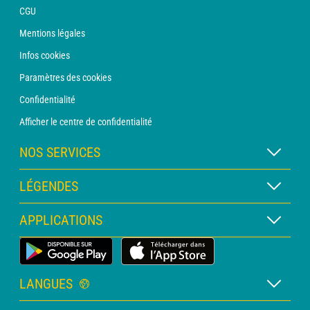
CGU
Mentions légales
Infos cookies
Paramètres des cookies
Confidentialité
Afficher le centre de confidentialité
NOS SERVICES
Abonnement METEO Xpert
LÉGENDES
Abonnement METEO PRO
Légende des cartes
APPLICATIONS
Consultation avec un prévisionniste
Légende des pictogrammes
Bulletin PRO
Application Météo Terrestre
Glossaire
Alertes
LANGUES
Certificats d'intempéries