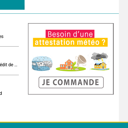
es
Vague de chaleur et canicule : vers un record inédit de chaleur durable en France
nd