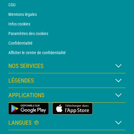
CGU
Mentions légales
Infos cookies
Paramètres des cookies
Confidentialité
Afficher le centre de confidentialité
NOS SERVICES
Abonnement METEO Xpert
LÉGENDES
Abonnement METEO PRO
Légende des cartes
APPLICATIONS
Consultation avec un prévisionniste
Légende des pictogrammes
Bulletin PRO
Application Météo Terrestre
Glossaire
Alertes
LANGUES
Certificats d'intempéries