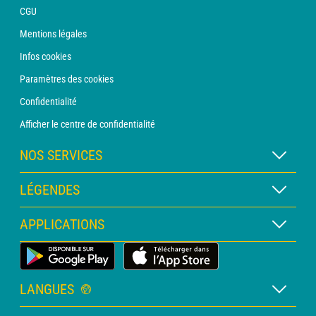
CGU
Mentions légales
Infos cookies
Paramètres des cookies
Confidentialité
Afficher le centre de confidentialité
NOS SERVICES
Abonnement METEO Xpert
LÉGENDES
Abonnement METEO PRO
Légende des cartes
APPLICATIONS
Consultation avec un prévisionniste
Légende des pictogrammes
Bulletin PRO
Application Météo Terrestre
Glossaire
Alertes
LANGUES
Certificats d'intempéries