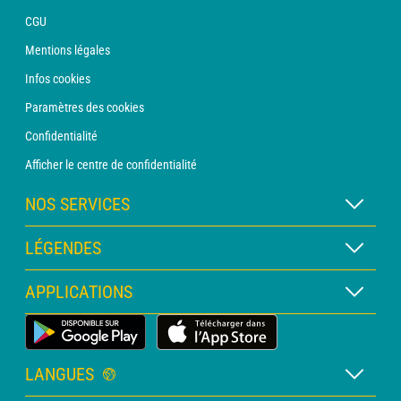
CGU
Mentions légales
Infos cookies
Paramètres des cookies
Confidentialité
Afficher le centre de confidentialité
NOS SERVICES
Abonnement METEO Xpert
LÉGENDES
Abonnement METEO PRO
Légende des cartes
APPLICATIONS
Consultation avec un prévisionniste
Légende des pictogrammes
Bulletin PRO
Application Météo Terrestre
Glossaire
Alertes
LANGUES
Certificats d'intempéries