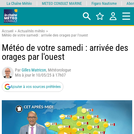
La Chaîne Météo
METEO CONSULT MARINE
Figaro Nautisme
Abon
Accueil
Actualités météo
Météo de votre samedi : arrivée des orages par l'ouest
Météo de votre samedi : arrivée des
orages par l'ouest
Par
Gilles Matricon
, Météorologue
Mis à jour le 10/05/25 à 17h07
Ajouter à vos sources préférées