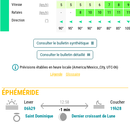
Vitesse
5
5
5
5
6
7
8
9
(km/h)
-
-
8
10
10
11
11
11
Rafales
(km/h)
Direction
(°)
90
°
95
°
90
°
90
°
80
°
80
°
85
°
105
Consulter le bulletin synthétique
Consulter le bulletin détaillé
Prévisions établies en heure locale (America/Mexico_City, UTC-06)
Légende
Glossaire
ÉPHÉMÉRIDE
Lever
12:58
Coucher
06h29
19h28
-1 min
Saint Dominique
Dernier croissant de Lune