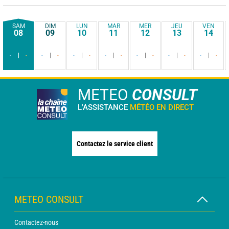
SAM
DIM
LUN
MAR
MER
JEU
VEN
08
09
10
11
12
13
14
-
-
-
-
-
-
-
-
-
-
-
-
-
-
METEO
CONSULT
L'ASSISTANCE
MÉTÉO EN DIRECT
Contactez le service client
METEO CONSULT
Contactez-nous