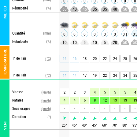
Quantité
(mm)
0
0
0
0
0
0
0
0
MÉTÉO
Nébulosité
(%)
60
40
45
35
35
40
50
5
Quantité
(mm)
0
0
0
0
0
0
0.1
0.
Nébulosité
(%)
10
10
5
10
5
20
50
5
TEMPÉRATURE
T° de l'air
16
16
18
20
22
24
25
26
(°C)
T° de l'air
14
14
17
19
22
24
24
25
(°C)
Vitesse
2
2
3
4
5
5
5
4
(km/h)
4
4
6
8
12
13
13
13
Rafales
(km/h)
-
-
-
-
-
-
-
-
Sous orages
(km/h)
Direction
(°)
VENT
25
°
45
°
40
°
45
°
60
°
70
°
80
°
95