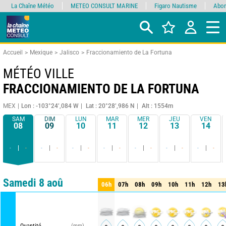
La Chaîne Météo
METEO CONSULT MARINE
Figaro Nautisme
Abon
Accueil
Mexique
Jalisco
Fraccionamiento de La Fortuna
MÉTÉO VILLE
FRACCIONAMIENTO DE LA FORTUNA
MEX
Lon : -103°24’,084 W
Lat : 20°28’,986 N
Alt : 1554m
SAM
DIM
LUN
MAR
MER
JEU
VEN
08
09
10
11
12
13
14
-
-
-
-
-
-
-
-
-
-
-
-
-
-
Comparateur
détaillé
synthétique
Samedi 8 aoû
06h
07h
08h
09h
10h
11h
12h
13
06h
07h
08h
09h
10h
11h
12h
13