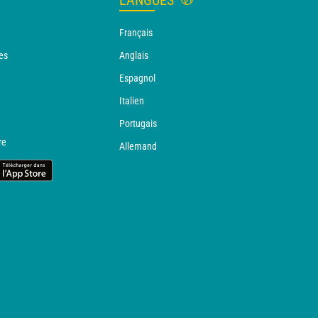
LANGUES
Français
es
Anglais
Espagnol
Italien
Portugais
re
Allemand