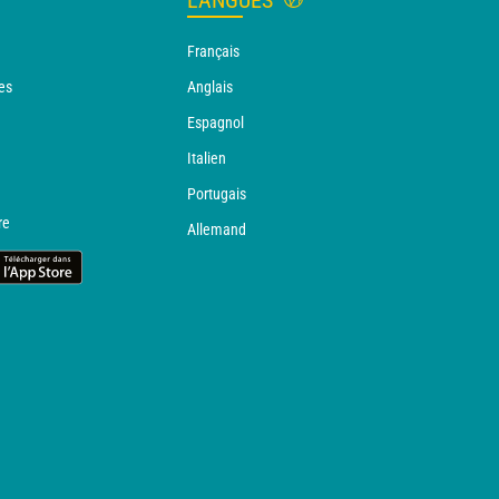
LANGUES
Français
es
Anglais
Espagnol
Italien
Portugais
re
Allemand