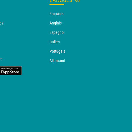
LANGUES
Français
es
Anglais
Espagnol
Italien
Portugais
re
Allemand