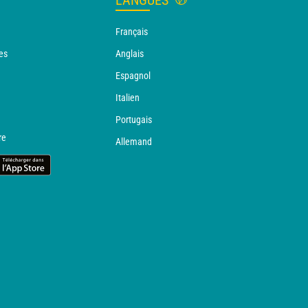
LANGUES
Français
es
Anglais
Espagnol
Italien
Portugais
re
Allemand